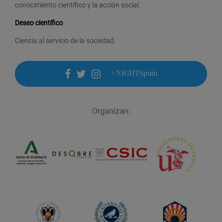
conocimiento científico y la acción social.
Deseo científico
Ciencia al servicio de la sociedad.
#NIGHTSpain
facebook
twitter
instagram