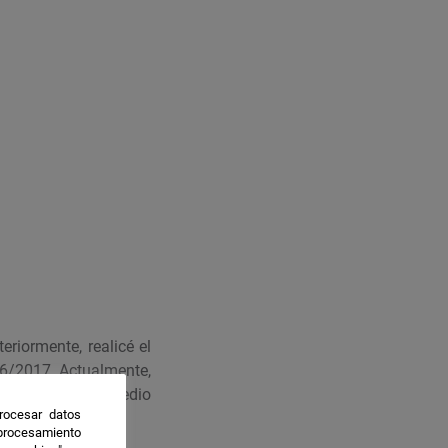
riormente, realicé el
016/2017. Actualmente,
Alimentos y del Medio
rocesar datos
 procesamiento