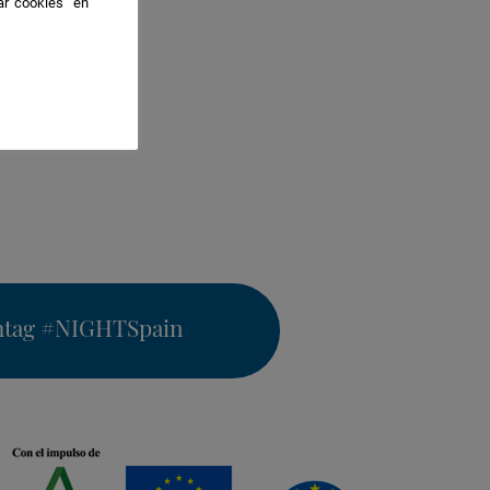
ar cookies" en
htag
#NIGHTSpain