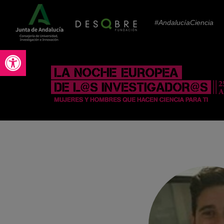
#AndalucíaCiencia
Abrir barra de herramientas