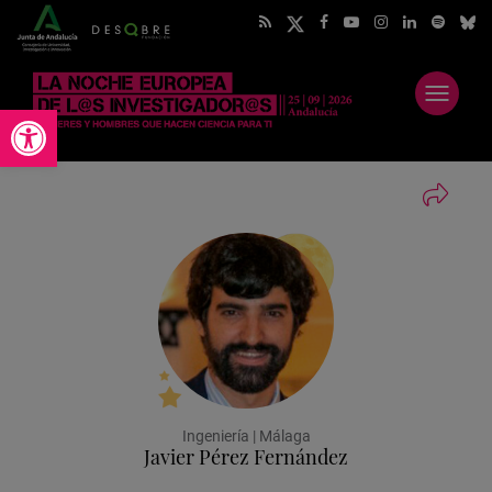
Abrir
Abrir barra de herramientas
menú
Ingeniería | Málaga
Javier Pérez Fernández