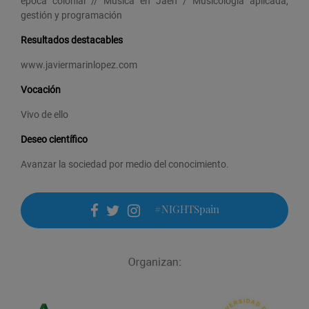
época colonial // Música en Jaén / Musicología aplicada,
gestión y programación
Resultados destacables
www.javiermarinlopez.com
Vocación
Vivo de ello
Deseo científico
Avanzar la sociedad por medio del conocimiento.
#NIGHTSpain
facebook
twitter
instagram