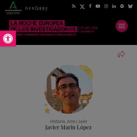
Abrir
Abrir barra de herramientas
menú
Historia, Arte | Jaén
Javier Marín López