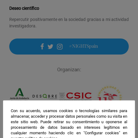
Deseo científico
Repercutir positivamente en la sociedad gracias a mi actividad
investigadora.
#NIGHTSpain
facebook
twitter
instagram
Con su acuerdo, usamos cookies o tecnologías similares para
almacenar, acceder y procesar datos personales como su visita en
este sitio web. Puede retirar su consentimiento u oponerse al
procesamiento de datos basado en intereses legítimos en
cualquier momento haciendo clic en "Configurar cookies" en