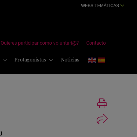
WEBS TEMÁTICAS
¿Quieres participar como voluntari@?
Contacto
s
Protagonistas
Noticias
Imprimir
o