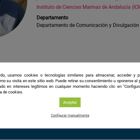
Instituto de Ciencias Marinas de Andalucía (I
Departamento
Departamento de Comunicación y Divulgación
mo y Comunicación Audiovisual por la Universidad de Sevilla.
do, usamos cookies o tecnologías similares para almacenar, acceder y p
mo su visita en este sitio web. Puede retirar su consentimiento u oponerse al
de Comunicación y Divulgación del Instituto de Ciencias 
do en intereses legítimos en cualquier momento haciendo clic en "Configur
ca de cookies.
Aceptar
Configurar manualmente
nstagram
Conoce todas las novedades en redes con el has