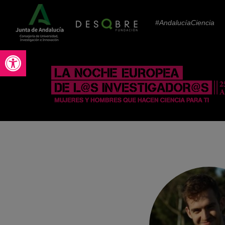
#AndalucíaCiencia
Abrir barra de herramientas