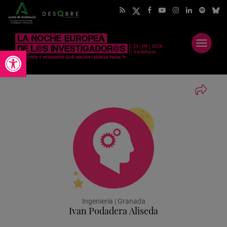
Abrir
Abrir barra de herramientas
menú
Ingeniería | Granada
Ivan Podadera Aliseda