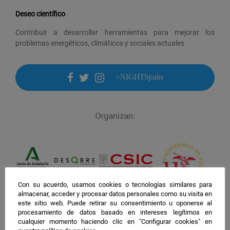
Deseo científico
Contribuir a desarrollar herramientas para mejorar los
problemas energéticos, climáticos y sociales actuales
#NIGHTSpain
facebook
twitter
instagram
Con su acuerdo, usamos cookies o tecnologías similares para
almacenar, acceder y procesar datos personales como su visita en
este sitio web. Puede retirar su consentimiento u oponerse al
procesamiento de datos basado en intereses legítimos en
cualquier momento haciendo clic en "Configurar cookies" en