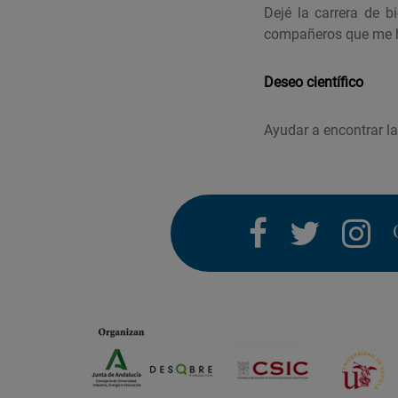
Dejé la carrera de b
compañeros que me h
Deseo científico
Ayudar a encontrar la
facebook
twitter
i