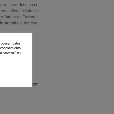
entre como técnico en
n cultivos celulares,
N y Banco de Tumores
de Andalucía del cual
rocesar datos
 procesamiento
ar cookies" en
PA)
édico tales como Stem