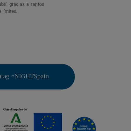
brí, gracias a tantos
límites.
htag
#NIGHTSpain