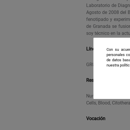
Laboratorio de Diagn
Agosto de 2008 del B
fenotipado y experi
de Granada se fusion
soy técnico en la act
Líneas de investigac
Con su acuer
personales co
de datos basa
GRUPO PAIDI CTS-984
nuestra políti
Resultados destacab
Numerosas publicacio
Cells, Blood, Citothe
Vocación