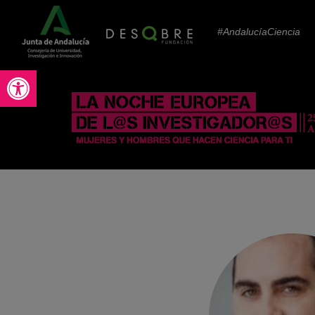
#AndalucíaCiencia
Abrir barra de herramientas