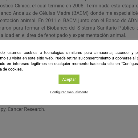
óstico Clínico, el cual terminé en 2008. Terminada esta etapa 
anco Andaluz de Células Madre (BACM) donde me especialicé e
mentación animal. En 2011 el BACM junto con el Banco de AD
aron para formar el Biobanco del Sistema Sanitario Público 
ualidad en el área de fenotipado y experimentación animal.
ión
do, usamos cookies o tecnologías similares para almacenar, acceder y p
mo su visita en este sitio web. Puede retirar su consentimiento u oponerse al
do en intereses legítimos en cualquier momento haciendo clic en "Configur
: Biobanco del Sistema Sanitario Público de Andalucía (BBSS
ca de cookies.
Aceptar
les
Configurar manualmente
nes en revistas científicas de gran prestigio del mundo biom
rapy, Cancer Research.