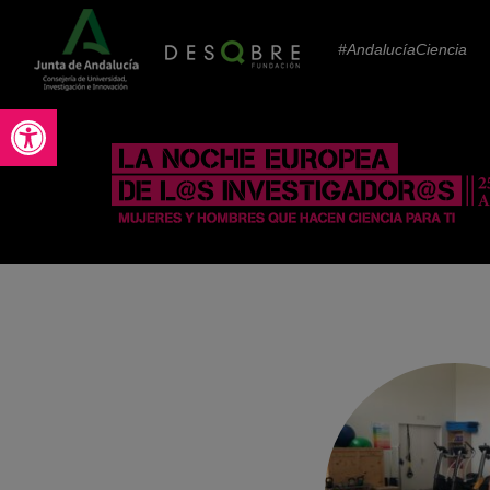
#AndalucíaCiencia
Abrir barra de herramientas