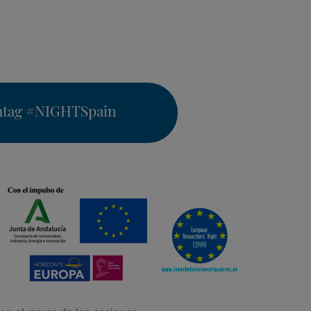
htag
#NIGHTSpain