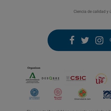
Ciencia de calidad y ú
facebook
twitter
i