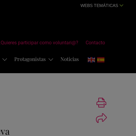
WEBS TEMÁTICAS
¿Quieres participar como voluntari@?
Contacto
s
Protagonistas
Noticias
Imprimir
eva