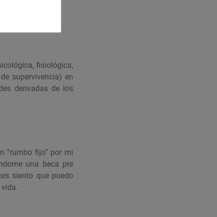
icológica, fisiológica,
 de supervivencia) en
des derivadas de los
n “rumbo fijo” por mi
iéndome una beca pre
nces siento que puedo
vida.