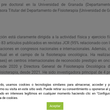
re doctoral en la Universidad de Granada (Departamento
sora Titular del Departamento de Fisioterapia (Universidad de 
ción está claramente dirigida a la actividad física y ejercicio 
 83 artículos publicados en revistas JCR (95% relacionado con la
ciones en congresos nacionales e internacionales. Además, cu
ctual en el campo de la fisioterapia oncológica. Ha realiza
ses) en centros internacionales de reconocido prestigio en onco
sde 2020 y Directora General de Fisioterapia Oncológica de
isioterapia, desde 2021. He sido investigadora principal de 4 p
s por el Instituto de Salud Carlos III y la Asociación Española
os y reconocimientos, entre ellos el del Ilustre Colegio Profesio
do, usamos cookies o tecnologías similares para almacenar, acceder y p
mo su visita en este sitio web. Puede retirar su consentimiento u oponerse al
por el trabajo “Te necesito, después del cáncer”.
do en intereses legítimos en cualquier momento haciendo clic en "Configur
ca de cookies.
ión
Aceptar