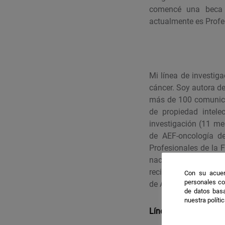
comencé una beca p
actualmente es Profe
Mi línea de investiga
cáncer. Soy autora de
más de 100 comunica
de propiedad intele
investigación (11 me
de AEF-oncología de
Profesionales de la F
nacionales financiado
recibido varios premi
Con su acuer
personales co
de Andalucía (2011), 
de datos basa
nuestra políti
Líneas de investigac