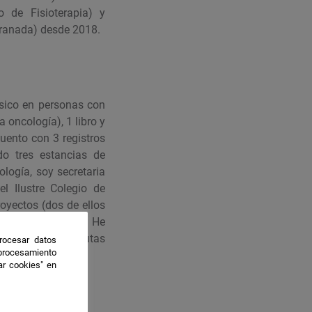
 de Fisioterapia) y
Granada) desde 2018.
físico en personas con
 oncología), 1 libro y
ento con 3 registros
do tres estancias de
logía, soy secretaria
l Ilustre Colegio de
royectos (dos de ellos
 contra el Cáncer). He
nal de Fisioterapeutas
rocesar datos
 procesamiento
ar cookies" en