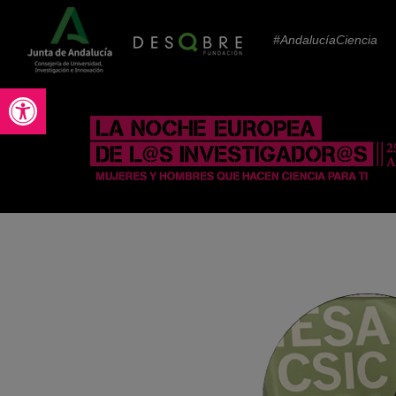
#AndalucíaCiencia
Abrir barra de herramientas