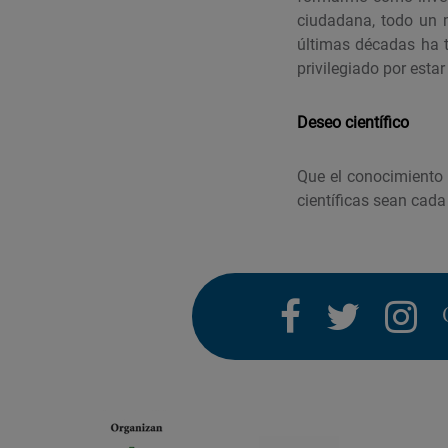
ciudadana, todo un m
últimas décadas ha t
privilegiado por est
Deseo científico
Que el conocimiento 
científicas sean cada
facebook
twitter
i