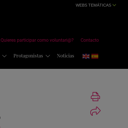
WEBS TEMÁTICAS
¿Quieres participar como voluntari@?
Contacto
s
Protagonistas
Noticias
Imprimir
o
s