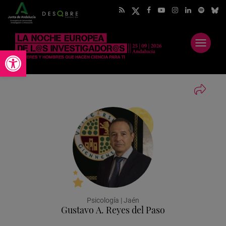
Abrir
Abrir barra de herramientas
menú
Psicología | Jaén
Gustavo A. Reyes del Paso