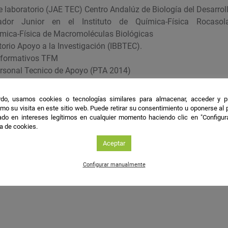
 laboratorio (JAE TEC) Centro Andalúz de Biología del Desarrol
ador Junior en el Instituto de Química-Física Rocasol
mica-Física de Macromoléculas Biológicas
orio Apoyo a la Investigación (IBBTEC).
formativos TFM
rsonal Tecnico de Apoyo (PTA 2014)
ión
do, usamos cookies o tecnologías similares para almacenar, acceder y p
mo su visita en este sitio web. Puede retirar su consentimiento u oponerse al
do en intereses legítimos en cualquier momento haciendo clic en "Configur
a el virus de la gripe
ca de cookies.
Aceptar
les
Configurar manualmente
econocen el virus de la gripe