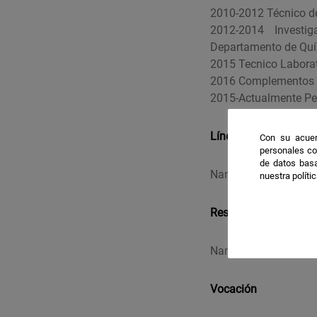
2010-2012 Técnico de
2012-2014 Investig
Departamento de Quí
2015 Tecnico Laborat
2016 Complementos 
2015-Actualmente Pe
Líneas de investigac
Con su acuer
personales co
de datos basa
Nanoanticuerpos contr
nuestra políti
Resultados destacab
Nanoanticuerpos que r
Vocación