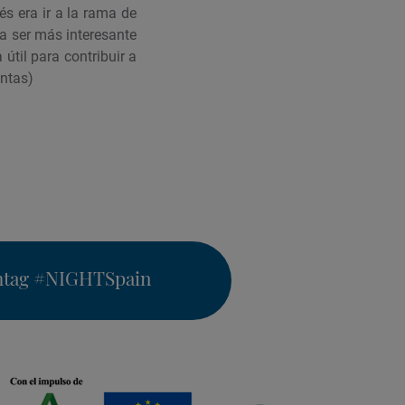
s era ir a la rama de
ía ser más interesante
útil para contribuir a
antas)
htag
#NIGHTSpain