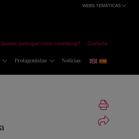
WEBS TEMÁTICAS
¿Quieres participar como voluntari@?
Contacto
s
Protagonistas
Noticias
Imprimir
a