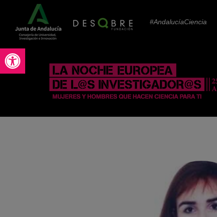
#AndalucíaCiencia
Abrir barra de herramientas