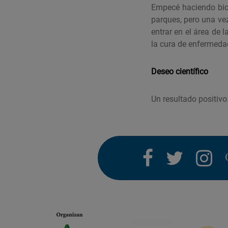
Empecé haciendo biol
parques, pero una vez
entrar en el área de 
la cura de enfermeda
Deseo científico
Un resultado positivo
facebook
twitter
i