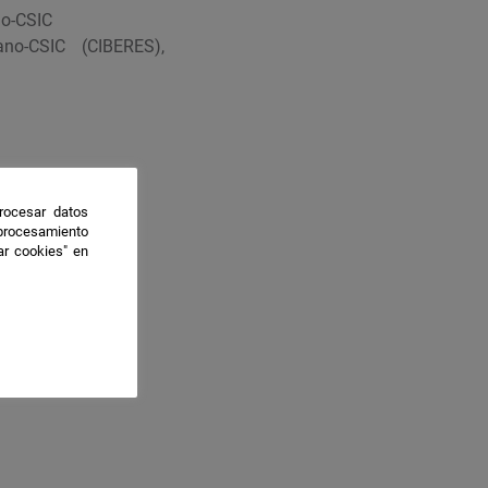
lo-CSIC
ano-CSIC (CIBERES),
rocesar datos
 procesamiento
ar cookies" en