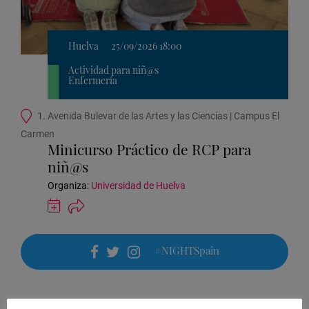
Huelva
25/09/2026 18:00
Actividad para niñ@s
Enfermería
Ubicación
1. Avenida Bulevar de las Artes y las Ciencias | Campus El
de
Carmen
la
Minicurso Práctico de RCP para
actividad
niñ@s
Organiza:
Universidad de Huelva
Guardar
actividad
en
Google
#NIGHTSpain
Calendar
facebook
twitter
instagram