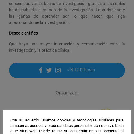
concedidas varias becas de investigación gracias a las cuales
he descubierto el mundo de la investigación. La curiosidad y
las ganas de aprender son lo que hacen que siga
apasionándome la investigación.
Deseo científico
Que haya una mayor interacción y comunicación entre la
investigación y la práctica clínica.
#NIGHTSpain
facebook
twitter
instagram
Con su acuerdo, usamos cookies o tecnologías similares para
almacenar, acceder y procesar datos personales como su visita en
este sitio web. Puede retirar su consentimiento u oponerse al