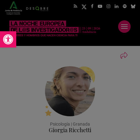
Abrir
Abrir barra de herramientas
menú
Psicología | Granada
Giorgia Ricchetti