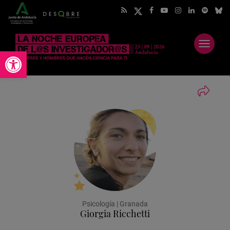
Abrir
Abrir barra de herramientas
menú
Psicología | Granada
Giorgia Ricchetti