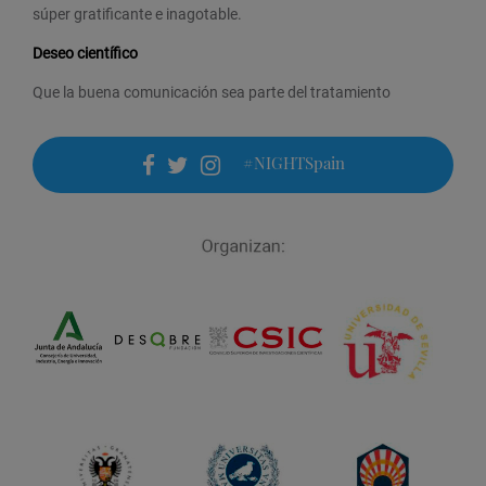
súper gratificante e inagotable.
Deseo científico
Que la buena comunicación sea parte del tratamiento
#NIGHTSpain
facebook
twitter
instagram