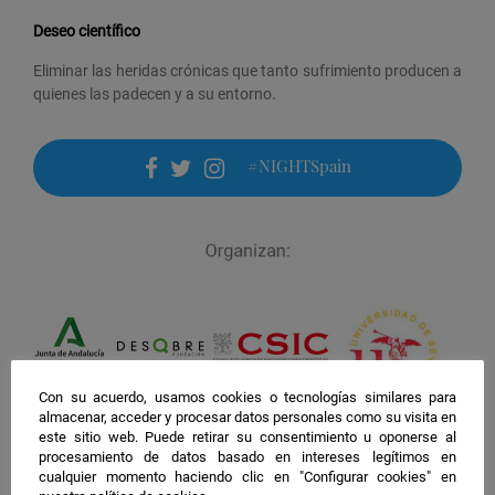
Deseo científico
Eliminar las heridas crónicas que tanto sufrimiento producen a
quienes las padecen y a su entorno.
#NIGHTSpain
facebook
twitter
instagram
Con su acuerdo, usamos cookies o tecnologías similares para
almacenar, acceder y procesar datos personales como su visita en
este sitio web. Puede retirar su consentimiento u oponerse al
procesamiento de datos basado en intereses legítimos en
cualquier momento haciendo clic en "Configurar cookies" en