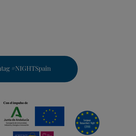
htag
#NIGHTSpain