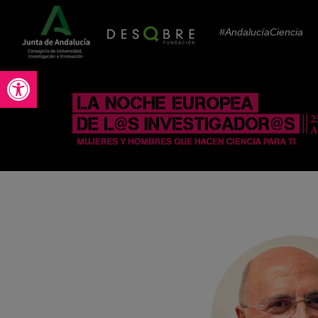
#AndalucíaCiencia
Abrir barra de herramientas