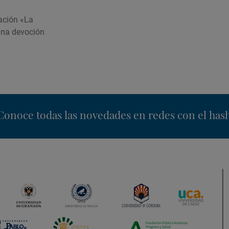
gación «La
una devoción
nstagram
Conoce todas las novedades en redes con el has