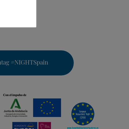
htag
#NIGHTSpain