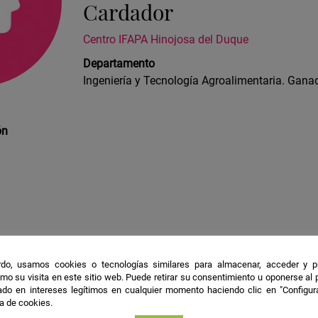
Cardador
Centro IFAPA Hinojosa del Duque
Departamento
Ingeniería y Tecnología Agroalimentaria. Ganad
ón
 de primaria y bachiller en Pozoblanco (Córdoba), y posteri
aria en la rama de medicina y sanidad. Durante 15 años desa
do, usamos cookies o tecnologías similares para almacenar, acceder y p
mo su visita en este sitio web. Puede retirar su consentimiento u oponerse al
ras por todo el Valle de Los Pedroches y posteriormente en e
do en intereses legítimos en cualquier momento haciendo clic en "Configur
el 2009 que es cuando comencé a trabajar en el Centro IFAPA 
ca de cookies.
ión.