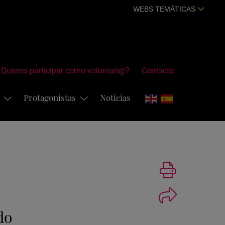
WEBS TEMÁTICAS
¿Quieres participar como voluntari@?
Contacto
s
Protagonistas
Noticias
Imprimir
do