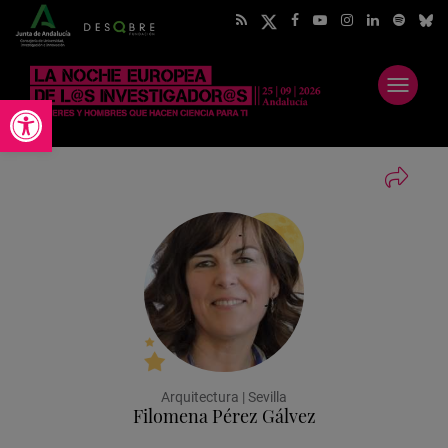
Abrir
Abrir barra de herramientas
menú
Arquitectura | Sevilla
Filomena Pérez Gálvez