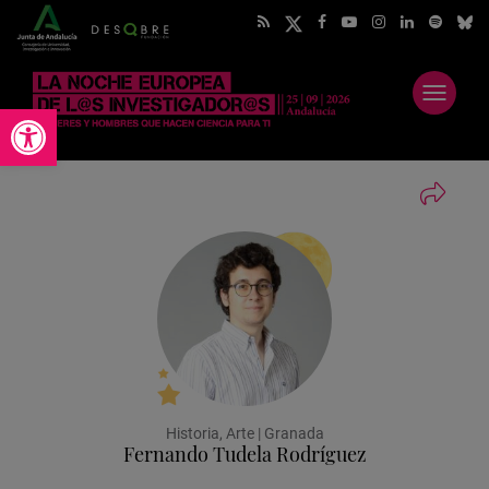
Abrir
Abrir barra de herramientas
menú
Historia, Arte | Granada
Fernando Tudela Rodríguez