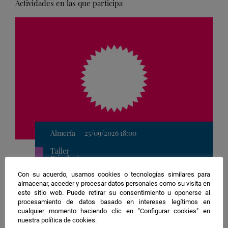
Actividades en las que participa
Almería
25/09/2026 18:00
Taller
Psicología
Con su acuerdo, usamos cookies o tecnologías similares para
Ubicación
almacenar, acceder y procesar datos personales como su visita en
1. Rambla Federico García Lorca
de
este sitio web. Puede retirar su consentimiento u oponerse al
Rompiendo mitos, no huesos: El
procesamiento de datos basado en intereses legítimos en
la
impacto de las artes marciales a nivel
cualquier momento haciendo clic en "Configurar cookies" en
actividad
nuestra política de cookies.
físico y psicológico