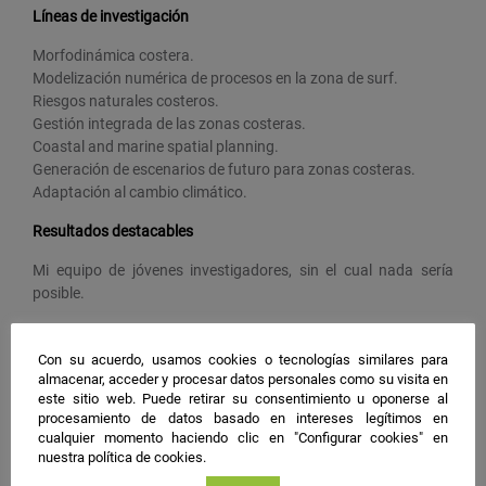
Líneas de investigación
Morfodinámica costera.
Modelización numérica de procesos en la zona de surf.
Riesgos naturales costeros.
Gestión integrada de las zonas costeras.
Coastal and marine spatial planning.
Generación de escenarios de futuro para zonas costeras.
Adaptación al cambio climático.
Resultados destacables
Mi equipo de jóvenes investigadores, sin el cual nada sería
posible.
Vocación
Con su acuerdo, usamos cookies o tecnologías similares para
Intrigada por entender cómo funcionan los sistemas naturales,
almacenar, acceder y procesar datos personales como su visita en
en particular esa estrecha franja costera en la que se dan
este sitio web. Puede retirar su consentimiento u oponerse al
encuentro el mar y la tierra.
procesamiento de datos basado en intereses legítimos en
cualquier momento haciendo clic en "Configurar cookies" en
Deseo científico
nuestra política de cookies.