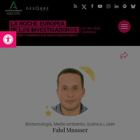
Abrir
Abrir barra de herramientas
menú
Biotecnología, Medio ambiente, Química | Jaén
Fahd Mnasser