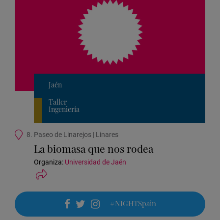
Jaén
Taller
Ingeniería
Ubicación
8. Paseo de Linarejos | Linares
de
La biomasa que nos rodea
la
actividad
Organiza:
Universidad de Jaén
#NIGHTSpain
facebook
twitter
instagram