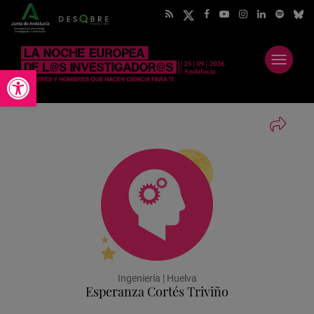
Abrir
Abrir barra de herramientas
menú
Ingeniería | Huelva
Esperanza Cortés Triviño