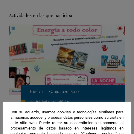
Actividades en las que participa
Huelva
25/09/2026 18:00
Actividad para niñ@s
Ingeniería, Innovación, Medio ambiente, Nuevas
tecnologías
Con su acuerdo, usamos cookies o tecnologías similares para
almacenar, acceder y procesar datos personales como su visita en
Ubicación
1. Avenida Bulevar de las Artes y las Ciencias | Campus El
este sitio web. Puede retirar su consentimiento u oponerse al
de
procesamiento de datos basado en intereses legítimos en
Carmen
la
cualquier momento haciendo clic en "Configurar cookies" en