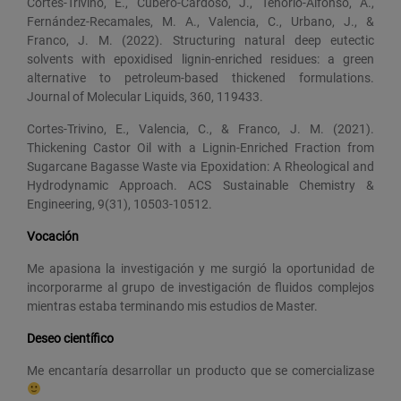
Cortés-Triviño, E., Cubero-Cardoso, J., Tenorio-Alfonso, A.,
Fernández-Recamales, M. A., Valencia, C., Urbano, J., &
Franco, J. M. (2022). Structuring natural deep eutectic
solvents with epoxidised lignin-enriched residues: a green
alternative to petroleum-based thickened formulations.
Journal of Molecular Liquids, 360, 119433.
Cortes-Trivino, E., Valencia, C., & Franco, J. M. (2021).
Thickening Castor Oil with a Lignin-Enriched Fraction from
Sugarcane Bagasse Waste via Epoxidation: A Rheological and
Hydrodynamic Approach. ACS Sustainable Chemistry &
Engineering, 9(31), 10503-10512.
Vocación
Me apasiona la investigación y me surgió la oportunidad de
incorporarme al grupo de investigación de fluidos complejos
mientras estaba terminando mis estudios de Master.
Deseo científico
Me encantaría desarrollar un producto que se comercializase