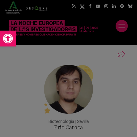
Abrir
Abrir barra de herramientas
menú
Biotecnología | Sevilla
Eric Caroca