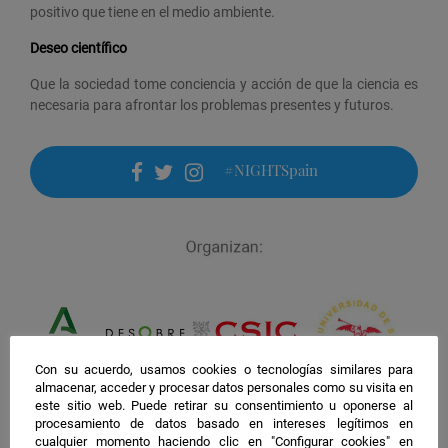
positivo que tiene en el medio ambiente.
Deseo científico
Que la sociedad tome conciencia y acción de que la ciencia es
necesaria para afrontar los problemas presentes y futuros.
#NIGHTSpain
facebook
twitter
instagram
Con su acuerdo, usamos cookies o tecnologías similares para
almacenar, acceder y procesar datos personales como su visita en
este sitio web. Puede retirar su consentimiento u oponerse al
procesamiento de datos basado en intereses legítimos en
cualquier momento haciendo clic en "Configurar cookies" en