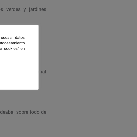
os verdes y jardines
rocesar datos
 procesamiento
ar cookies" en
ar
s Trabajo Profesional
odeaba, sobre todo de