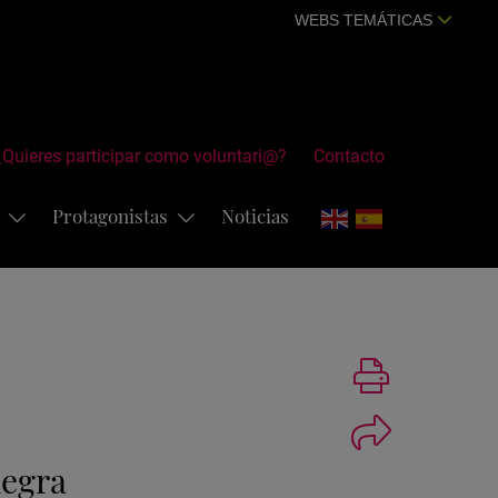
WEBS TEMÁTICAS
¿Quieres participar como voluntari@?
Contacto
s
Protagonistas
Noticias
Imprimir
egra