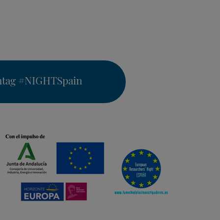
htag
#NIGHTSpain