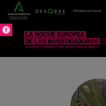
#AndalucíaCiencia
Abrir barra de herramientas