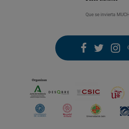
Que se invierta MUC
facebook
twitter
i