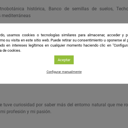
Etnobotánica histórica, Banco de semillas de suelos, Tech
s mediterráneas
les
do, usamos cookies o tecnologías similares para almacenar, acceder y p
mo su visita en este sitio web. Puede retirar su consentimiento u oponerse al
do en intereses legítimos en cualquier momento haciendo clic en "Configur
Estudio de los jardines de Madinat al-Zahra a partir del polen
ca de cookies.
ica: Flora de al-Andalus
e suelos: Proyecto de investigación de erosión de suelos en oliv
Aceptar
rdines verticales de especies mediterráneas: Dirección de vario
Configurar manualmente
genieros Agrónomos y Forestales
e tuve curiosidad por saber más del entorno natural que me r
 mi profesión y mi pasión.