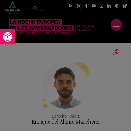
Abrir
Abrir barra de herramientas
menú
Derecho | Cádiz
Enrique del Álamo Marchena