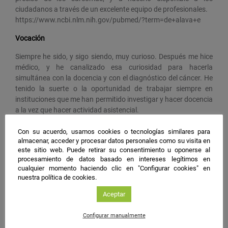
ciudadanos a través de un excelente equipo de profesionales.
https://www.ncbi.nlm.nih.gov/pubmed/?term=de+alava+e
Vocación
Siempre he sido, y sigo siendo, muy curioso. Después me hice
médico, y he canalizado esa curiosidad para hacerla
simultánea con la docencia y con el diagnóstico del cáncer. He
tenido la suerte o la oportunidad de trabajar siempre en
instituciones que me han permitido investigar y hacer docencia
a la vez que hacer actividad asistencial.
Deseo científico
Con su acuerdo, usamos cookies o tecnologías similares para
almacenar, acceder y procesar datos personales como su visita en
Saber cómo diagnosticar mejor y cómo conseguir mejores
este sitio web. Puede retirar su consentimiento u oponerse al
resultados en el tratamiento de los pacientes con los sarcomas
procesamiento de datos basado en intereses legítimos en
.
cualquier momento haciendo clic en "Configurar cookies" en
nuestra política de cookies.
Aceptar
#NIGHTSpain
Configurar manualmente
facebook
twitter
instagram