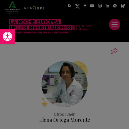
Abrir
Abrir barra de herramientas
menú
Otros | Jaén
Elena Ortega Morente