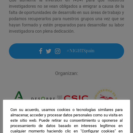
investigadores no se vean obligados a emigrar a causa de la
falta de oportunidades de desarrollo en sus áreas de trabajo y
podamos recuperarlos para nuestros grupos una vez que se
hayan formado y estén preparados para desarrollar su labor
investigadora con plena dedicación.
#NIGHTSpain
facebook
twitter
instagram
Con su acuerdo, usamos cookies o tecnologías similares para
almacenar, acceder y procesar datos personales como su visita en
este sitio web. Puede retirar su consentimiento u oponerse al
procesamiento de datos basado en intereses legítimos en
cualquier momento haciendo clic en "Configurar cookies" en