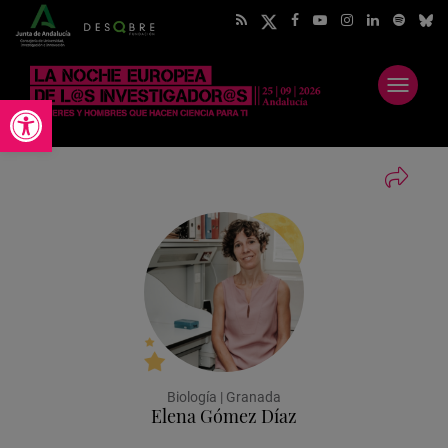
Abrir
Abrir barra de herramientas
menú
Biología | Granada
Elena Gómez Díaz