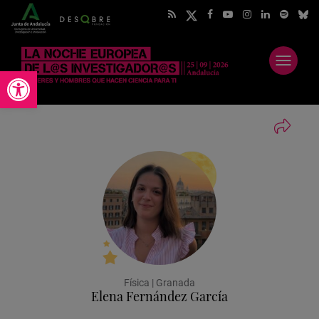
Abrir
Abrir barra de herramientas
menú
Física | Granada
Elena Fernández García