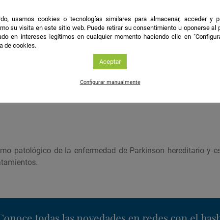
 la oligomerización de proteínas como alpha-sinucleina medi
do, usamos cookies o tecnologías similares para almacenar, acceder y p
 de Parasitología y Biomedicina donde sigo investigando los m
mo su visita en este sitio web. Puede retirar su consentimiento u oponerse al
Parkinson durante los últimos siete años.
do en intereses legítimos en cualquier momento haciendo clic en "Configur
ca de cookies.
ión
Aceptar
Configurar manualmente
jetivo en investigación es determinar los mecanismos patoló
especialmente la enfermedad de Parkinson.
mo patológico de la enfermedad de Parkinson hereditario y e
atamientos.
nstagram
Conoce todas las novedades en redes con el has