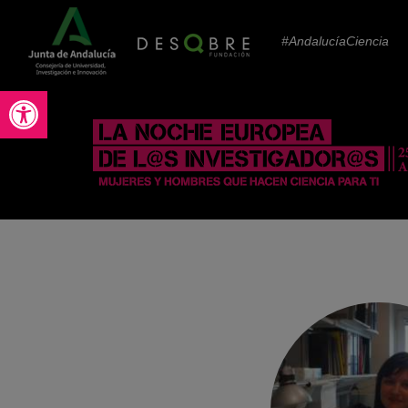
#AndalucíaCiencia
Abrir barra de herramientas