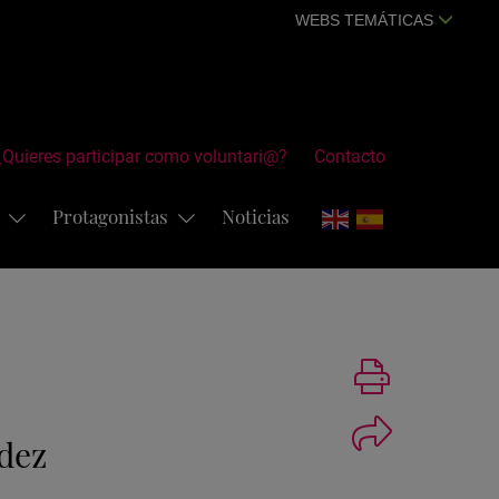
WEBS TEMÁTICAS
¿Quieres participar como voluntari@?
Contacto
s
Protagonistas
Noticias
Imprimir
dez