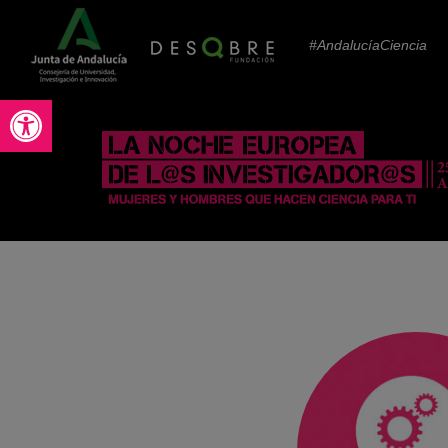
#AndalucíaCiencia
Abrir barra de herramientas