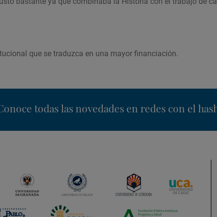
ustó bastante ya que combinaba la Historia con el trabajo de c
tucional que se traduzca en una mayor financiación.
nstagram
Conoce todas las novedades en redes con el has