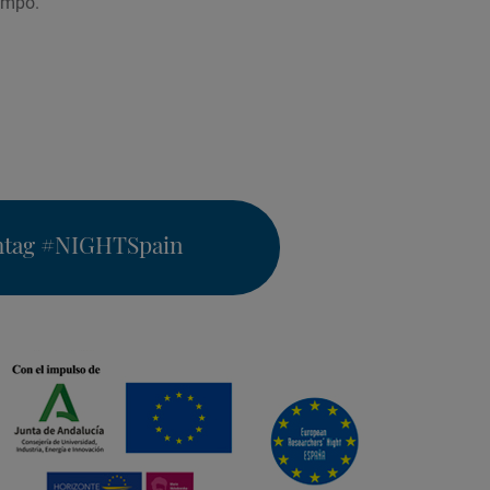
ampo.
htag
#NIGHTSpain