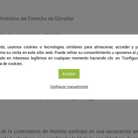
a
 histórica del Estrecho de Gibraltar
ldades sociales en el Neolítico
do, usamos cookies o tecnologías similares para almacenar, acceder y p
les
mo su visita en este sitio web. Puede retirar su consentimiento u oponerse al
do en intereses legítimos en cualquier momento haciendo clic en "Configur
ca de cookies.
a tumba protomegalítica de la necrópolis de Campo de Hockey (
Aceptar
 individuos en la tumba más monumental de la necrópolis qu
en el cráneo. La tumba presenta una cronología de 6200 año
Configurar manualmente
as megalíticas más antiguas de la península Ibérica. Los res
sta
Internationa Journal of Palaeopathology
.
de la Licenciatura de Historia participé en una excavación a