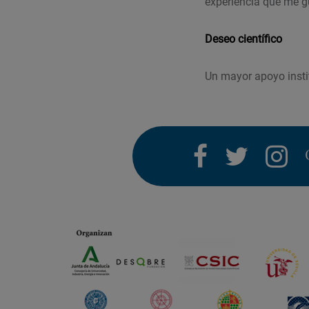
experiencia que me g
Deseo científico
Un mayor apoyo insti
facebook
twitter
i