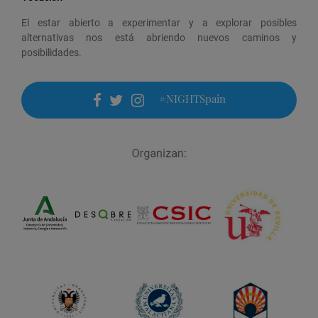
El estar abierto a experimentar y a explorar posibles
alternativas nos está abriendo nuevos caminos y
posibilidades.
#NIGHTSpain
facebook
twitter
instagram