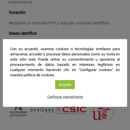
internacional
Vocación
Mediante un contrato FPU y sigo por vocación científica
Deseo científico
Mayor financiación para los distintos proyectos
Con su acuerdo, usamos cookies o tecnologías similares para
almacenar, acceder y procesar datos personales como su visita en
este sitio web. Puede retirar su consentimiento u oponerse al
#NIGHTSpain
procesamiento de datos basado en intereses legítimos en
cualquier momento haciendo clic en "Configurar cookies" en
facebook
twitter
instagram
nuestra política de cookies.
Aceptar
Configurar manualmente