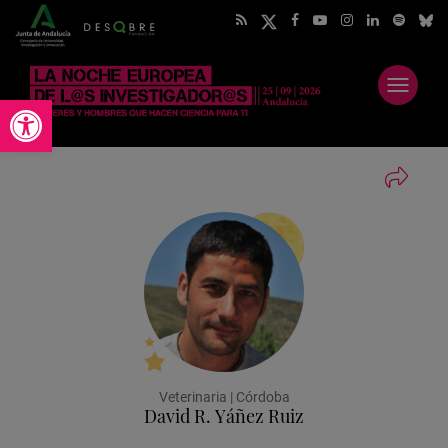
Abrir
Abrir barra de herramientas
menú
Veterinaria | Córdoba
David R. Yáñez Ruiz