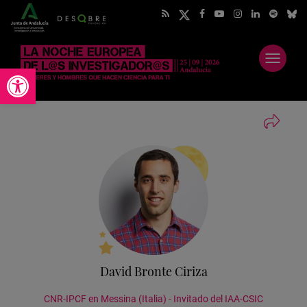
Abrir
Abrir barra de herramientas
menú
David Bronte Ciriza
CNR-IPCF en Messina (Italia) - Invitado del IAA-CSIC