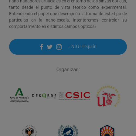
nano-nadadores artificiales en el entorno de las pinzas ópticas,
tanto desde el punto de vista teórico como experimental.
Entendiendo el papel que desempeña la forma de este tipo de
partículas en la nano-escala, intentaremos controlar su
comportamiento en distintos campos ópticos»
#NIGHTSpain
facebook
twitter
instagram