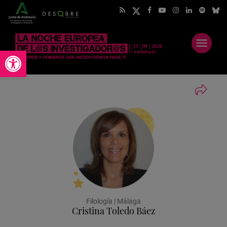
Abrir
Abrir barra de herramientas
menú
Filología | Málaga
Cristina Toledo Báez