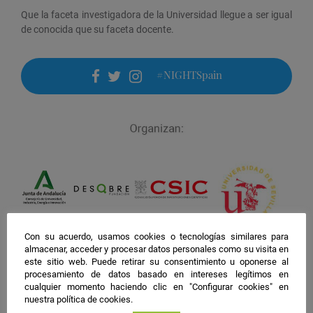
Que la faceta investigadora de la Universidad llegue a ser igual
de conocida que su faceta docente.
#NIGHTSpain
facebook
twitter
instagram
Con su acuerdo, usamos cookies o tecnologías similares para
almacenar, acceder y procesar datos personales como su visita en
este sitio web. Puede retirar su consentimiento u oponerse al
procesamiento de datos basado en intereses legítimos en
cualquier momento haciendo clic en "Configurar cookies" en
nuestra política de cookies.