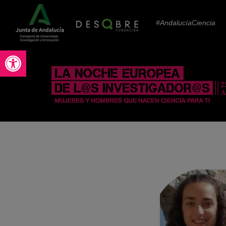
#AndalucíaCiencia
Abrir barra de herramientas