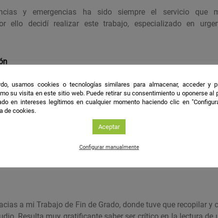
ncias y emergencias ha sido siempre el servicio que
or ello decidí realizar este trabajo, especializado en urg
ión
do, usamos cookies o tecnologías similares para almacenar, acceder y p
 urgencia.
mo su visita en este sitio web. Puede retirar su consentimiento u oponerse al
do en intereses legítimos en cualquier momento haciendo clic en "Configur
ca de cookies.
les
Aceptar
o más llamativo el desconocimiento por parte del personal sani
Configurar manualmente
 a pesar de su importancia, siendo la segunda elección en caso
racias a mi Trabajo de Fin de Grado, donde tuve que recopilar 
io. Resulta muy gratificante saber ser crítico en la lectura de u