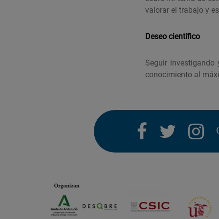
valorar el trabajo y 
Deseo científico
Seguir investigando
conocimiento al máxi
facebook
twitter
i