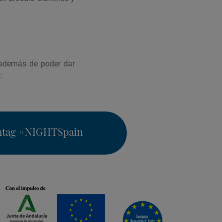
 además de poder dar
.
htag
#NIGHTSpain