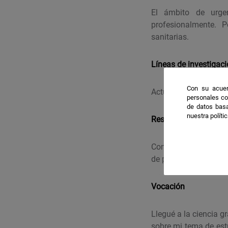
El ámbito de urge
profesionalmente. P
sanitarias.
Líneas de investigac
Con su acuer
Actuación en caso de
personales co
de datos basa
nuestra políti
Resultados destacab
Considero el resultad
de punción intraósea
Vocación
Llegué a la ciencia g
sobre mi tema de estud