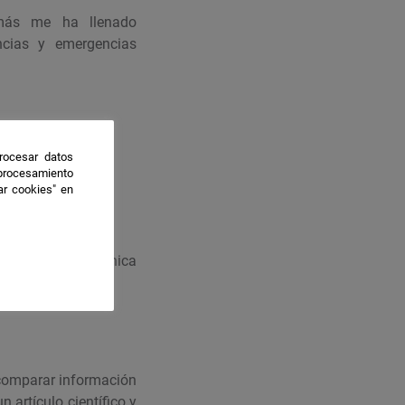
 más me ha llenado
encias y emergencias
rocesar datos
 procesamiento
ar cookies" en
tario sobre la técnica
 de emergencia.
y comparar información
n artículo científico y