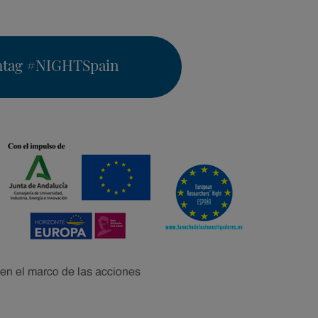
htag
#NIGHTSpain