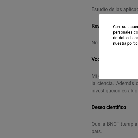
Estudio de las aplic
Resultados destacab
Con su acuer
personales co
de datos basa
No sabemos como int
nuestra políti
Vocación
Mi carrera, Biomedic
la ciencia. Además d
investigación es alg
Deseo científico
Que la BNCT (terapia
país.