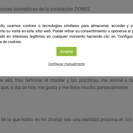
aciones biomédicas de la instalación DONES
les
do, usamos cookies o tecnologías similares para almacenar, acceder y p
mo su visita en este sitio web. Puede retirar su consentimiento u oponerse al
do en intereses legítimos en cualquier momento haciendo clic en "Configur
eraccionan los neutrones rápidos con nuestro organismo
ca de cookies.
Aceptar
Configurar manualmente
ina Básica y Experimental está enfocada a formar a investigado
e ello, tras terminar el máster y las prácticas, me animé a h
o que, a día de hoy, me gusta y me llena mucho personalmente.
 de la que hablo en mi charla) sea una realidad próxima en los 