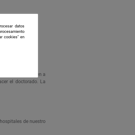
rocesar datos
 procesamiento
ar cookies" en
res que se dediquen a
acer el doctorado. La
hospitales de nuestro