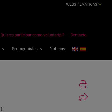
WEBS TEMÁTICAS
¿Quieres participar como voluntari@?
Contacto
s
Protagonistas
Noticias
Imprimir
n