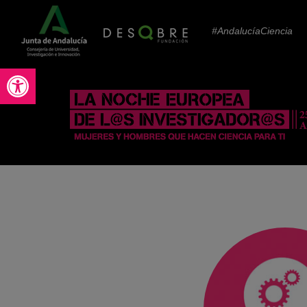
#AndalucíaCiencia
Abrir barra de herramientas