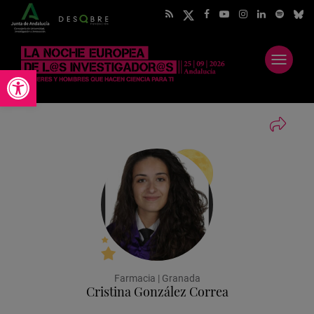
Abrir
Abrir barra de herramientas
menú
Farmacia | Granada
Cristina González Correa