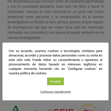
me encantaba ya que me hace estar en constante aprendizaje
y con la curiosidad despierta, todo esto me llevó a hacer el
Doctorado. Aunque la tesis doctoral es un gran reto tanto
intelectual como personal, y la precarización de la carrera
investigadora no facilita la dura carrera, gracias al gran equipo
de investigación del que me rodeo hace que me mantenga
motivada, con curiosidad y con ganas de seguir adelante en mi
carrera investigadora.
Deseo científico
Con su acuerdo, usamos cookies o tecnologías similares para
almacenar, acceder y procesar datos personales como su visita en
Aportar nuevos conocimientos en el avance de la medicina
este sitio web. Puede retirar su consentimiento u oponerse al
procesamiento de datos basado en intereses legítimos en
cualquier momento haciendo clic en "Configurar cookies" en
#NIGHTSpain
nuestra política de cookies.
facebook
twitter
instagram
Aceptar
Configurar manualmente