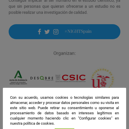
Conseguir implicar al ser humano en el estudio científico, ya
que sin personas que quieran ofrecerse a un estudio no es
posible realizar una investigación de calidad.
#NIGHTSpain
facebook
twitter
instagram
Con su acuerdo, usamos cookies o tecnologías similares para
almacenar, acceder y procesar datos personales como su visita en
este sitio web. Puede retirar su consentimiento u oponerse al
procesamiento de datos basado en intereses legítimos en
cualquier momento haciendo clic en "Configurar cookies" en
nuestra política de cookies.