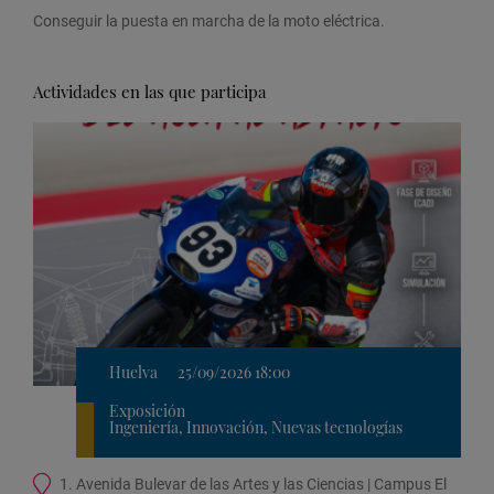
Conseguir la puesta en marcha de la moto eléctrica.
Actividades en las que participa
Huelva
25/09/2026 18:00
Exposición
Ingeniería, Innovación, Nuevas tecnologías
Ubicación
1. Avenida Bulevar de las Artes y las Ciencias | Campus El