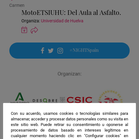
de
Carmen
la
MotoETSIUHU: Del Aula al Asfalto.
actividad
Organiza:
Universidad de Huelva
Guardar
actividad
en
Google
#NIGHTSpain
Calendar
facebook
twitter
instagram
Con su acuerdo, usamos cookies o tecnologías similares para
almacenar, acceder y procesar datos personales como su visita en
este sitio web. Puede retirar su consentimiento u oponerse al
procesamiento de datos basado en intereses legítimos en
cualquier momento haciendo clic en "Configurar cookies" en