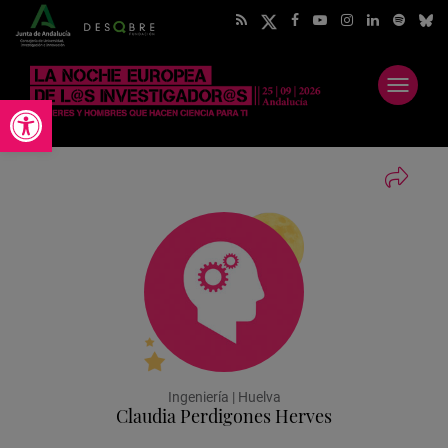
Abrir
Abrir barra de herramientas
menú
Ingeniería | Huelva
Claudia Perdigones Herves