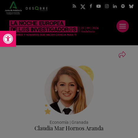
Abrir
Abrir barra de herramientas
menú
Economía | Granada
Claudia Mar Hornos Aranda