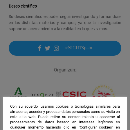
Deseo científico
Su deseo científico es poder seguir investigando y formándose
en las distintas materias y campos, ya que la investigación
supone un acercamiento a la realidad en la que vivimos.
#NIGHTSpain
facebook
twitter
instagram
Con su acuerdo, usamos cookies o tecnologías similares para
almacenar, acceder y procesar datos personales como su visita en
este sitio web. Puede retirar su consentimiento u oponerse al
procesamiento de datos basado en intereses legítimos en
cualquier momento haciendo clic en "Configurar cookies" en