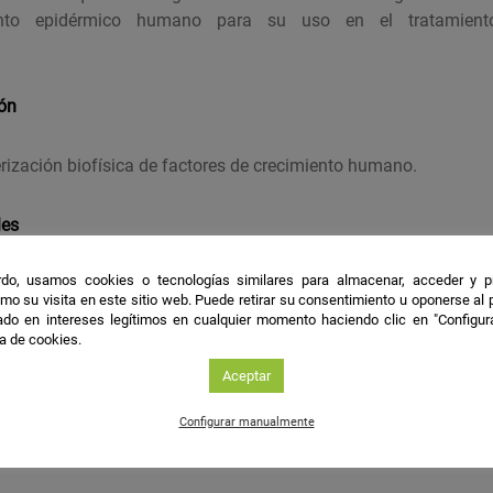
ento epidérmico humano para su uso en el tratamien
ión
erización biofísica de factores de crecimiento humano.
les
do, usamos cookies o tecnologías similares para almacenar, acceder y p
F empleando un método sencillo y reproducible, facilitan
mo su visita en este sitio web. Puede retirar su consentimiento u oponerse al
do en intereses legítimos en cualquier momento haciendo clic en "Configur
s y funcionales.
ca de cookies.
Aceptar
Configurar manualmente
pre me ha acompañado la curiosidad por entender cómo func