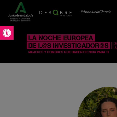
#AndalucíaCiencia
Abrir barra de herramientas