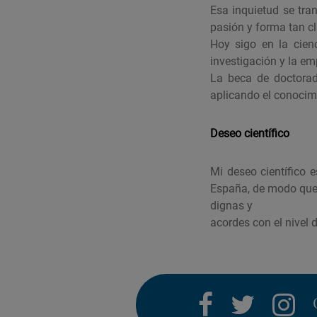
Esa inquietud se tra
pasión y forma tan cl
Hoy sigo en la cie
investigación y la em
La beca de doctorado
aplicando el conocimi
Deseo científico
Mi deseo científico 
España, de modo que 
dignas y
acordes con el nivel 
facebook
twitter
i