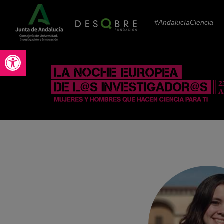
#AndalucíaCiencia
Abrir barra de herramientas