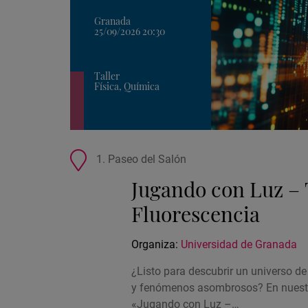
Granada
25/09/2026 20:30
Taller
Física, Química
Ubicación
1. Paseo del Salón
de
Jugando con Luz – 
la
actividad
Fluorescencia
Organiza:
Universidad de Granada
¿Listo para descubrir un universo de
y fenómenos asombrosos? En nuestro
«Jugando con Luz –…