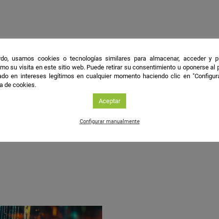
a carrera, supe que me quería dedicar a la investigación y 
 a la ciencia porque considero que es importante su desarrollo
do, usamos cookies o tecnologías similares para almacenar, acceder y p
alud y calidad de vida.
mo su visita en este sitio web. Puede retirar su consentimiento u oponerse al
do en intereses legítimos en cualquier momento haciendo clic en "Configur
ca de cookies.
Aceptar
investigando y que mis descubrimientos sean divulgados e
Configurar manualmente
en una correcta formación científica.