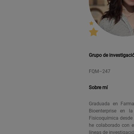
Grupo de investigaci
F
QM
–
247
Sobre mí
Graduada en Farmac
Bioenterprise en 
Fisicoquímica desde 
he colaborado con e
líneas de investigaci