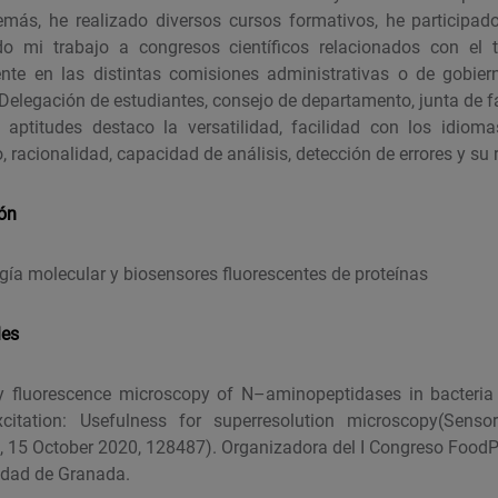
más, he realizado diversos cursos formativos, he participad
ado mi trabajo a congresos científicos relacionados con el 
ente en las distintas comisiones administrativas o de gobier
Delegación de estudiantes, consejo de departamento, junta de f
 aptitudes destaco la versatilidad, facilidad con los idioma
, racionalidad, capacidad de análisis, detección de errores y su 
ión
gía molecular y biosensores fluorescentes de proteínas
les
 by fluorescence microscopy of N–aminopeptidases in bacteria
citation: Usefulness for superresolution microscopy(Sens
 15 October 2020, 128487). Organizadora del I Congreso FoodP
idad de Granada.