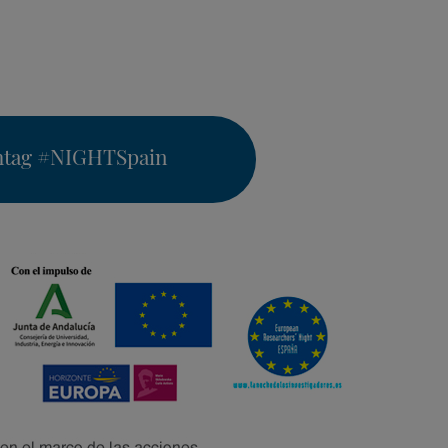
htag
#NIGHTSpain