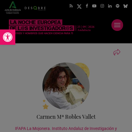
Abrir
Abrir barra de herramientas
menú
Carmen Mª Robles Vallet
IFAPA La Mojonera. Instituto Andaluz de Investigación y