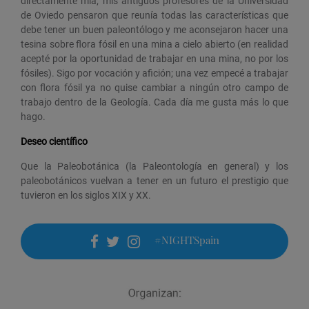
directamente mía; mis antiguos profesores de la Universidad
de Oviedo pensaron que reunía todas las características que
debe tener un buen paleontólogo y me aconsejaron hacer una
tesina sobre flora fósil en una mina a cielo abierto (en realidad
acepté por la oportunidad de trabajar en una mina, no por los
fósiles). Sigo por vocación y afición; una vez empecé a trabajar
con flora fósil ya no quise cambiar a ningún otro campo de
trabajo dentro de la Geología. Cada día me gusta más lo que
hago.
Deseo científico
Que la Paleobotánica (la Paleontología en general) y los
paleobotánicos vuelvan a tener en un futuro el prestigio que
tuvieron en los siglos XIX y XX.
#NIGHTSpain
facebook
twitter
instagram