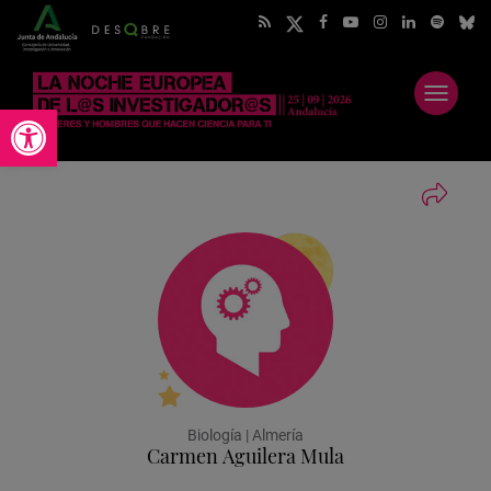
Abrir
Abrir barra de herramientas
menú
Biología | Almería
Carmen Aguilera Mula